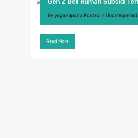
Gen Z Beli Rumah Subsidi Te
By
yoga saputra
Posted in
Uncategorized
Read More