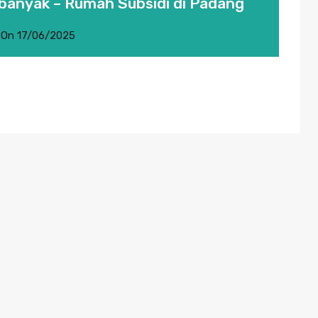
rbanyak – Rumah Subsidi di Padang
On
17/06/2025