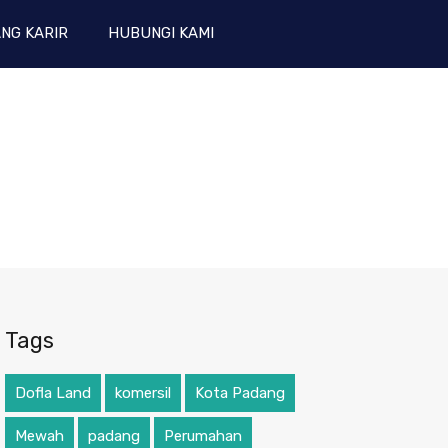
NG KARIR
HUBUNGI KAMI
Tags
Dofla Land
komersil
Kota Padang
Mewah
padang
Perumahan