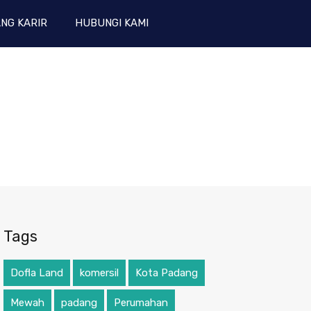
NG KARIR
HUBUNGI KAMI
Tags
Dofla Land
komersil
Kota Padang
Mewah
padang
Perumahan