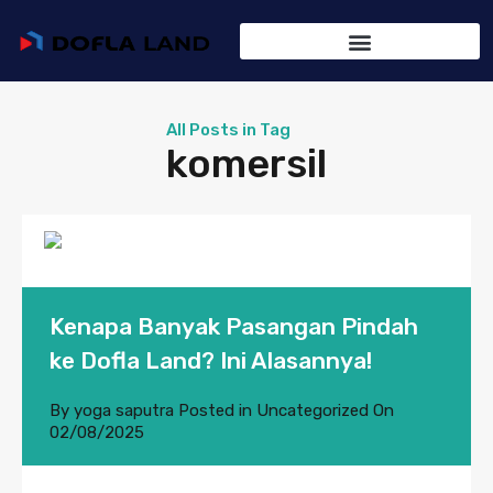
All Posts in Tag
komersil
Kenapa Banyak Pasangan Pindah
ke Dofla Land? Ini Alasannya!
By
yoga saputra
Posted in
Uncategorized
On
02/08/2025