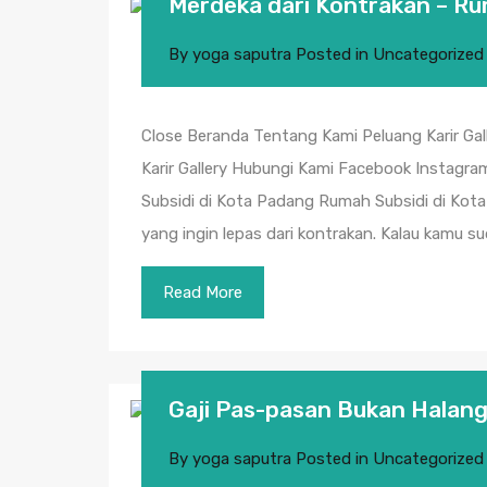
Merdeka dari Kontrakan – Ru
By
yoga saputra
Posted in
Uncategorized
Close Beranda Tentang Kami Peluang Karir Ga
Karir Gallery Hubungi Kami Facebook Instagr
Subsidi di Kota Padang Rumah Subsidi di Kota 
yang ingin lepas dari kontrakan. Kalau kamu 
Read More
Gaji Pas-pasan Bukan Halang
By
yoga saputra
Posted in
Uncategorized