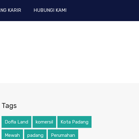
NG KARIR
HUBUNGI KAMI
Tags
Dofla Land
komersil
Kota Padang
Mewah
padang
Perumahan