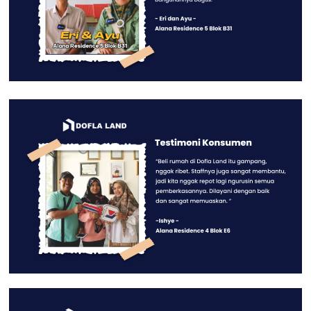
DP (Nominal)
Metode Asuransi
Asuransi (Nominal)
Jangka Waktu (Tahun)
Suku Bunga /tahun (%)
%
Metode Perhitungan