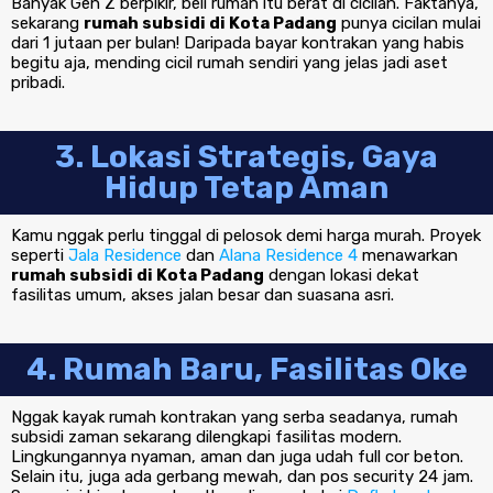
Banyak Gen Z berpikir, beli rumah itu berat di cicilan. Faktanya,
sekarang
rumah subsidi di Kota Padang
punya cicilan mulai
dari 1 jutaan per bulan! Daripada bayar kontrakan yang habis
begitu aja, mending cicil rumah sendiri yang jelas jadi aset
pribadi.
3. Lokasi Strategis, Gaya
Hidup Tetap Aman
Kamu nggak perlu tinggal di pelosok demi harga murah. Proyek
seperti
Jala Residence
dan
Alana Residence 4
menawarkan
rumah subsidi di Kota Padang
dengan lokasi dekat
fasilitas umum, akses jalan besar dan suasana asri.
4. Rumah Baru, Fasilitas Oke
Nggak kayak rumah kontrakan yang serba seadanya, rumah
subsidi zaman sekarang dilengkapi fasilitas modern.
Lingkungannya nyaman, aman dan juga udah full cor beton.
Selain itu, juga ada gerbang mewah, dan pos security 24 jam.