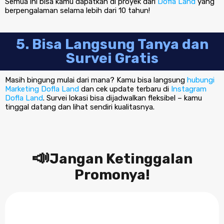
Semua ini bisa kamu dapatkan di proyek dari
Dofla Land
yang
berpengalaman selama lebih dari 10 tahun!
5. Bisa Langsung Tanya dan
Survei Gratis
Masih bingung mulai dari mana? Kamu bisa langsung
hubungi
Marketing Dofla Land
dan cek update terbaru di
Instagram
Dofla Land
. Survei lokasi bisa dijadwalkan fleksibel – kamu
tinggal datang dan lihat sendiri kualitasnya.
📣
Jangan Ketinggalan
Promonya!