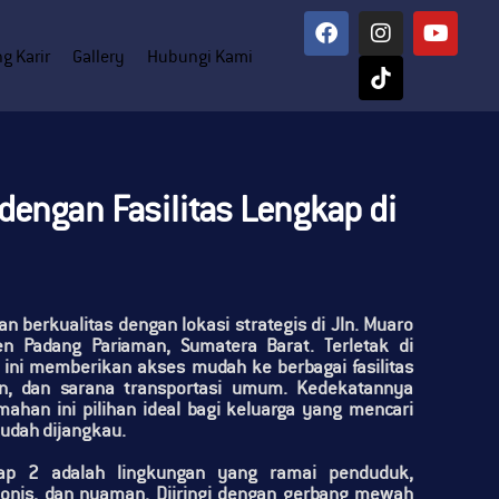
g Karir
Gallery
Hubungi Kami
dengan Fasilitas Lengkap di
 berkualitas dengan lokasi strategis di
Jln. Muaro
en Padang Pariaman, Sumatera Barat
. Terletak di
ni memberikan akses mudah ke berbagai fasilitas
n
, dan
sarana transportasi
umum. Kedekatannya
han ini pilihan ideal bagi keluarga yang mencari
udah dijangkau.
ap 2
adalah lingkungan yang
ramai penduduk
,
nis, dan nyaman. Diiringi dengan
gerbang mewah