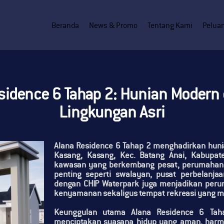
Beranda
News & Promo
Tentang Kami
Peluan
sidence 6 Tahap 2: Hunian Modern 
Lingkungan Asri
Alana Residence 6 Tahap 2
menghadirkan hunian
Kasang, Kasang, Kec. Batang Anai, Kabupat
kawasan yang berkembang pesat, perumahan i
penting seperti
swalayan
,
pusat perbelanjaa
dengan
CHIP Waterpark
juga menjadikan peruma
kenyamanan sekaligus tempat rekreasi yang m
Keunggulan utama
Alana Residence 6 Tah
menciptakan suasana hidup yang aman, harmo