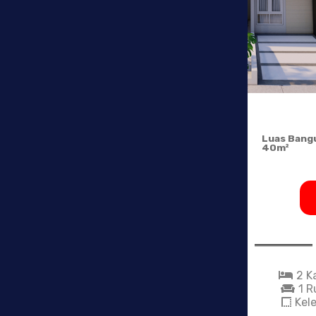
Luas Bang
40m²
2 K
1 
Kel