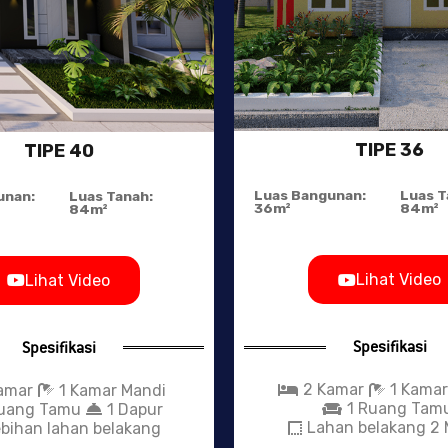
TIPE 36
TIPE 40
Luas Bangunan:
Luas T
unan:
Luas Tanah:
36m²
84m²
84m²
Lihat Video
Lihat Video
Spesifikasi
Spesifikasi
2 Kamar
1 Kamar
amar
1 Kamar Mandi
1 Ruang Tam
Ruang Tamu
1 Dapur
Lahan belakang 2 
ebihan lahan belakang