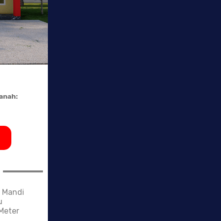
anah:
 Mandi
u
Meter