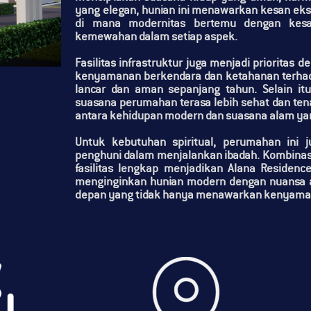
yang elegan, hunian ini menawarkan kesan eks
di mana modernitas bertemu dengan kesa
kemewahan dalam setiap aspek.
Fasilitas infrastruktur juga menjadi prioritas 
kenyamanan berkendara dan ketahanan terhada
lancar dan aman sepanjang tahun. Selain it
suasana perumahan terasa lebih sehat dan te
antara kehidupan modern dan suasana alam y
Untuk kebutuhan spiritual, perumahan ini j
penghuni dalam menjalankan ibadah. Kombinasi d
fasilitas lengkap menjadikan
Alana Residenc
menginginkan hunian modern dengan nuansa al
depan yang tidak hanya menawarkan kenyamanan,