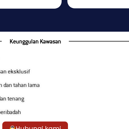
Keunggulan Kawasan
n eksklusif
n dan tahan lama
dan tenang
eribadah
Hubungi kami