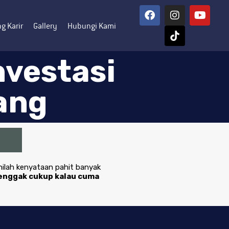
g Karir
Gallery
Hubungi Kami
nvestasi
ang
nilah kenyataan pahit banyak
 enggak cukup kalau cuma