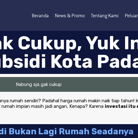
Beranda
News & Promo
Tentang Kami
Peluan
k Cukup, Yuk I
bsidi Kota Pad
nya rumah sendiri? Padahal harga rumah makin naik tiap tahun! I
pi rumah impian masih jadi angan, Kenapa? Karena
investasi itu
di Bukan Lagi Rumah Seadanya