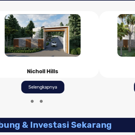
N
Nicholl Hills
Selengkapnya
bung & Investasi Sekarang