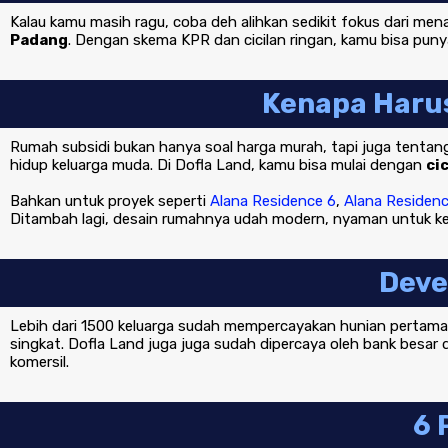
Kalau kamu masih ragu, coba deh alihkan sedikit fokus dari mena
Padang
. Dengan skema KPR dan cicilan ringan, kamu bisa puny
Kenapa Haru
Rumah subsidi bukan hanya soal harga murah, tapi juga tentang
hidup keluarga muda. Di Dofla Land, kamu bisa mulai dengan
ci
Bahkan untuk proyek seperti
Alana Residence 6
,
Alana Residenc
Ditambah lagi, desain rumahnya udah modern, nyaman untuk keb
Deve
Lebih dari 1500 keluarga sudah mempercayakan hunian pertam
singkat. Dofla Land juga juga sudah dipercaya oleh bank besar
komersil.
6 