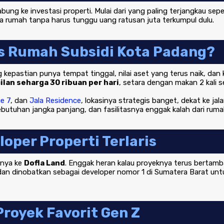
bung ke investasi properti. Mulai dari yang paling terjangkau sepe
a rumah tanpa harus tunggu uang ratusan juta terkumpul dulu.
s Rumah Subsidi Kota Padang?
 kepastian punya tempat tinggal, nilai aset yang terus naik, da
cilan seharga 30 ribuan per hari
, setara dengan makan 2 kali s
e 7
, dan
Jala Residence
, lokasinya strategis banget, dekat ke ja
utuhan jangka panjang, dan fasilitasnya enggak kalah dari rumah
loper Properti Terlaris
anya ke
Dofla Land
. Enggak heran kalau proyeknya terus bertamb
 dan dinobatkan sebagai developer nomor 1 di Sumatera Barat unt
Proyek Favorit Gen Z