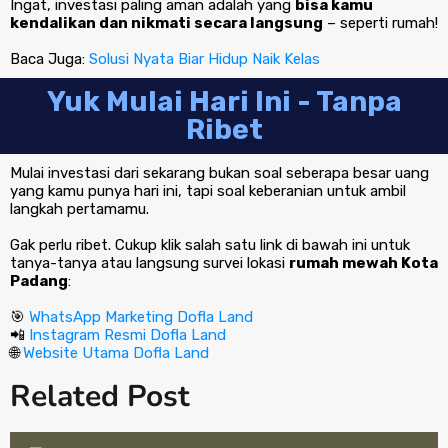
Ingat, investasi paling aman adalah yang
bisa kamu
kendalikan dan nikmati secara langsung
– seperti rumah!
Baca Juga:
Solusi Nyata Biar Hidup Naik Kelas
Yuk Mulai Hari Ini - Tanpa
Ribet
Mulai investasi dari sekarang bukan soal seberapa besar uang
yang kamu punya hari ini, tapi soal keberanian untuk ambil
langkah pertamamu.
Gak perlu ribet. Cukup klik salah satu link di bawah ini untuk
tanya-tanya atau langsung survei lokasi
rumah mewah Kota
Padang
:
🎯
WhatsApp Marketing Dofla Land
📲
Instagram Resmi Dofla Land
🌐
Website Utama Dofla Land
Related Post