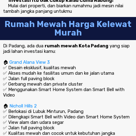
“
Investasi Itu Gak Cukup Kalau Cuma Nabung!
“
Mulai dari properti, dan biarkan rumahmu jadi mesin nilai
tambah jangka panjang untukmu
Rumah Mewah Harga Kelewat
Murah
Di Padang, ada dua
rumah mewah Kota Padang
yang siap
jadi lahan investasi kamu:
🏠
Grand Alana View 3
✅ Desain eksklusif, kualitas mewah
✅ Akses mudah ke fasilitas umum dan ke jalan utama
✅ Jalan full paving block
✅ Gerbang mewah dan private cluster
✅ Menggunakan Smart Home System dan Smart Bell with
Video
🏠
Nicholl Hills 2
✅ Berlokasi di Lubuk Minturun, Padang
✅ Dilengkapi Smart Bell with Video dan Smart Home System
✅ View alam dan udara segar
✅ Jalan full paving block
✅ Kualitas mewah dan cocok untuk kebutuhan jangka