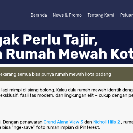
Beranda
News & Promo
Tentang Kami
Peluan
ak Perlu Tajir,
a Rumah Mewah Ko
lagi mimpi di siang bolong. Kalau dulu rumah mewah identik denga
ksklusif, fasilitas modern, dan lingkungan elit – cukup dengan 
rti. Dengan penawaran
Grand Alana View 3
dan
Nicholl Hills 2
, rum
 bisa “nge-save” foto rumah impian di Pinterest.