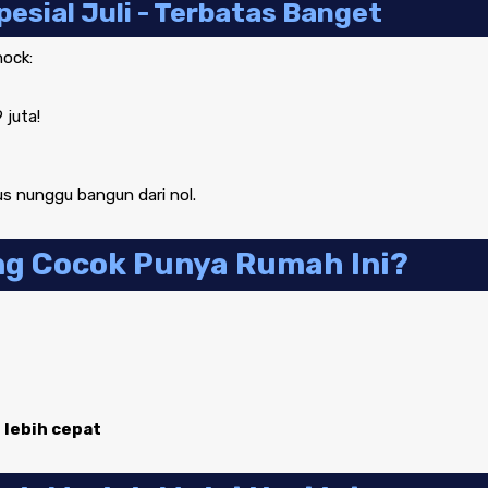
esial Juli - Terbatas Banget
hock:
 juta!
us nunggu bangun dari nol.
ng Cocok Punya Rumah Ini?
 lebih cepat