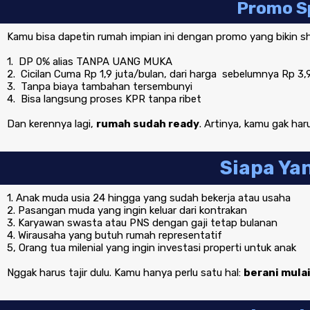
Promo Sp
Kamu bisa dapetin rumah impian ini dengan promo yang bikin s
1. DP 0% alias TANPA UANG MUKA
2. Cicilan Cuma Rp 1,9 juta/bulan, dari harga sebelumnya Rp 3,9
3. Tanpa biaya tambahan tersembunyi
4. Bisa langsung proses KPR tanpa ribet
Dan kerennya lagi,
rumah sudah ready
. Artinya, kamu gak har
Siapa Ya
1. Anak muda usia 24 hingga yang sudah bekerja atau usaha
2. Pasangan muda yang ingin keluar dari kontrakan
3. Karyawan swasta atau PNS dengan gaji tetap bulanan
4. Wirausaha yang butuh rumah representatif
5, Orang tua milenial yang ingin investasi properti untuk anak
Nggak harus tajir dulu. Kamu hanya perlu satu hal:
berani mulai