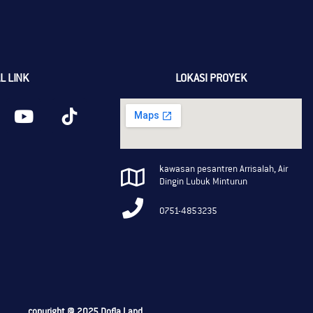
L LINK
LOKASI PROYEK
kawasan pesantren Arrisalah, Air
Dingin Lubuk Minturun
0751-4853235
copyright @ 2025 Dofla Land