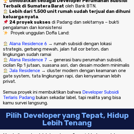
Dinobatkan sebagai Developer Perumahan Subsidi
Terbaik di Sumatera Barat
oleh Bank BTN.
Lebih dari 1.500 unit rumah sudah terjual dan dihuni
keluarga nyata
.
24 proyek sukses
di Padang dan sekitarnya – bukti
pengalaman dan konsistensi
Proyek unggulan Dofla Land:
Alana Residence 6
→ rumah subsidi dengan lokasi
strategis, gerbang mewah, jalan full cor beton, dan
lingkungan sudah ramai
Alana Residence 7
→ generasi baru perumahan subsidi,
cicilan Rp 1 jutaan, suasana asri, dan desain modern minimalis
Jala Residence
→ cluster modern dengan keamanan one
gate system, tata lingkungan rapi, dan kenyamanan lebih
privat.
Semua proyek ini membuktikan bahwa
Developer Subsidi
Terlaris Padang
bukan sekadar label, tapi realita yang bisa
kamu survei langsung.
Pilih Developer yang Tepat, Hidup
Lebih Tenang