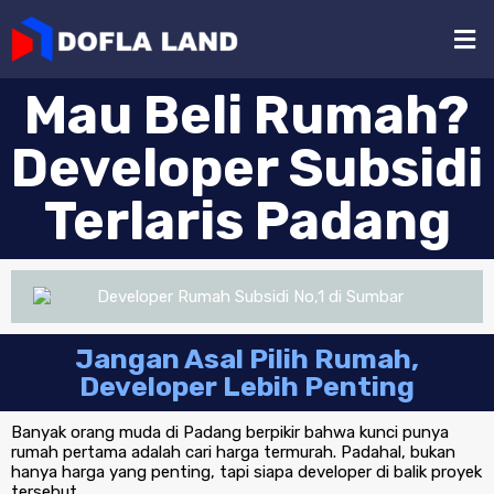
Mau Beli Rumah?
Developer Subsidi
Terlaris Padang
Jangan Asal Pilih Rumah,
Developer Lebih Penting
Banyak orang muda di Padang berpikir bahwa kunci punya
rumah pertama adalah cari harga termurah. Padahal, bukan
hanya harga yang penting, tapi siapa developer di balik proyek
tersebut.