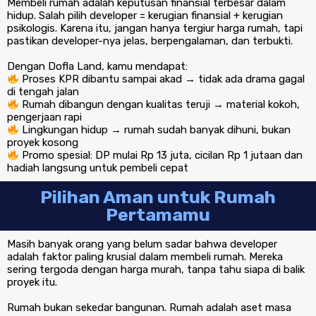
Membeli rumah adalah keputusan finansial terbesar dalam
hidup. Salah pilih developer = kerugian finansial + kerugian
psikologis. Karena itu, jangan hanya tergiur harga rumah, tapi
pastikan developer-nya jelas, berpengalaman, dan terbukti.
Dengan Dofla Land, kamu mendapat:
Proses KPR dibantu sampai akad → tidak ada drama gagal
di tengah jalan
Rumah dibangun dengan kualitas teruji → material kokoh,
pengerjaan rapi
Lingkungan hidup → rumah sudah banyak dihuni, bukan
proyek kosong
Promo spesial: DP mulai Rp 13 juta, cicilan Rp 1 jutaan dan
hadiah langsung untuk pembeli cepat
Pilihan Aman untuk Rumah
Pertamamu
Masih banyak orang yang belum sadar bahwa developer
adalah faktor paling krusial dalam membeli rumah. Mereka
sering tergoda dengan harga murah, tanpa tahu siapa di balik
proyek itu.
Rumah bukan sekedar bangunan. Rumah adalah aset masa