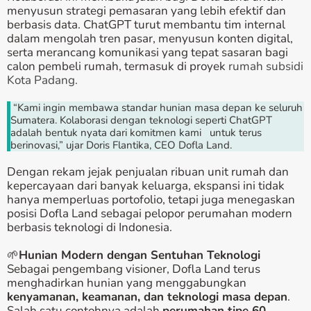
menyusun strategi pemasaran yang lebih efektif dan
berbasis data. ChatGPT turut membantu tim internal
dalam mengolah tren pasar, menyusun konten digital,
serta merancang komunikasi yang tepat sasaran bagi
calon pembeli rumah, termasuk di proyek
rumah subsidi
Kota Padang.
“Kami ingin membawa standar hunian masa depan ke seluruh
Sumatera. Kolaborasi dengan teknologi seperti ChatGPT
adalah bentuk nyata dari komitmen kami untuk terus
berinovasi,” ujar Doris Flantika, CEO Dofla Land.
Dengan rekam jejak penjualan ribuan unit rumah dan
kepercayaan dari banyak keluarga, ekspansi ini tidak
hanya memperluas portofolio, tetapi juga menegaskan
posisi Dofla Land sebagai pelopor perumahan modern
berbasis teknologi di Indonesia.
🌱
Hunian Modern dengan Sentuhan Teknologi
Sebagai pengembang visioner, Dofla Land terus
menghadirkan hunian yang menggabungkan
kenyamanan, keamanan, dan teknologi masa depan
.
Salah satu contohnya adalah
perumahan tipe 60