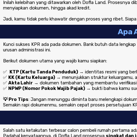
Inilah kelebihan yang ditawarkan oleh Dofla Land. Prosesnya d
menyiapkan dokumen, hingga akad kredit.
Jadi, kamu tidak perlu khawatir dengan proses yang ribet. Si
Apa 
Kunci sukses KPR ada pada dokumen. Bank butuh data lengkap
urusan administrasi ini.
Berikut dokumen utama yang wajib kamu siapkan:
✅
KTP (Kartu Tanda Penduduk)
→ identitas resmi yang berl
✅
KK (Kartu Keluarga)
→ menunjukkan struktur keluargamu, a
✅
Akta Lahir
→ dokumen tambahan yang membantu verifikasi da
✅
NPWP (Nomor Pokok Wajib Pajak)
→ bukti bahwa kamu suda
💡 Pro Tips
: Jangan menunggu diminta baru melengkapi dokumen
Semakin rapi dokumenmu, semakin cepat proses persetujuan KP
Salah satu ketakutan terbesar calon pembeli rumah pertama ad
Padahal kenyataannya, di Dofla Land prosesnya
singkat dan j