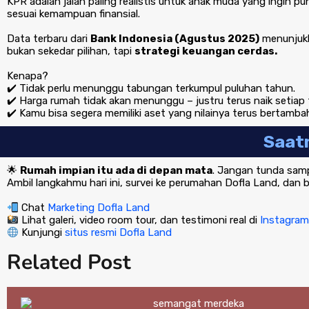
KPR adalah jalan paling realistis untuk anak muda yang ingin p
sesuai kemampuan finansial.
Data terbaru dari
Bank Indonesia (Agustus 2025)
menunjuk
bukan sekedar pilihan, tapi
strategi keuangan cerdas.
Kenapa?
✔️ Tidak perlu menunggu tabungan terkumpul puluhan tahun.
✔️ Harga rumah tidak akan menunggu – justru terus naik setiap
✔️ Kamu bisa segera memiliki aset yang nilainya terus bertamba
Saat
🌟
Rumah impian itu ada di depan mata
. Jangan tunda sam
Ambil langkahmu hari ini, survei ke perumahan Dofla Land, da
Chat
Marketing Dofla Land
Lihat galeri, video room tour, dan testimoni real di
Instagram 
Kunjungi
situs resmi Dofla Land
Related Post