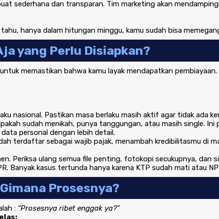
ibuat sederhana dan transparan. Tim marketing akan mendampingi
apa tahu, hanya dalam hitungan minggu, kamu sudah bisa memegang
Aja yang Perlu Disiapkan?
 untuk memastikan bahwa kamu layak mendapatkan pembiayaan. 
aku nasional. Pastikan masa berlaku masih aktif agar tidak ada ke
pakah sudah menikah, punya tanggungan, atau masih single. Ini 
ta personal dengan lebih detail.
h terdaftar sebagai wajib pajak, menambah kredibilitasmu di m
. Periksa ulang semua file penting, fotokopi secukupnya, dan si
R. Banyak kasus tertunda hanya karena KTP sudah mati atau NP
Gimana Prosesnya?
alah :
“Prosesnya ribet enggak ya?”
elas: