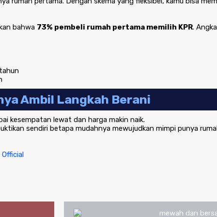
unya rumah pertama. Dengan skema yang fleksibel, kamu bisa memi
kan bahwa
73% pembeli rumah pertama memilih KPR
. Angk
 tahun
h
nya Ambil Langkah Berani
pai kesempatan lewat dan harga makin naik.
n buktikan sendiri betapa mudahnya mewujudkan mimpi punya ruma
Official