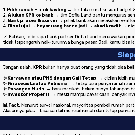
1.
Pilih rumah + blok kavling →
tentukan unit sesuai budget 
2.
Ajukan KPR ke bank
→ tim Dofla Land bantu mengurus se
3.
Bank proses & survei
→ pihak bank akan melakukan verifika
4.
Disetujui
→
bayar uang tanda jadi
→
akad kredit
→
cic
📌 Bahkan, beberapa bank partner Dofla Land menawarkan pr
tidak terpengaruh naik-turunnya bunga pasar. Jadi, kamu bisa 
Siap
Jangan salah, KPR bukan hanya buat orang yang tidak bisa beli
✨ Karyawan atau PNS dengan Gaji Tetap
→ cicilan lebih mu
✨ Wiraswasta atau Pebisnis
→ tetap bisa punya rumah sam
✨ Pasangan Muda
→ baru menikah, belum punya tabungan besa
✨ Investor Properti
→ meski mampu bayar cash, banyak investo
📊 Fact
: Menurut survei nasional, mayoritas pembeli rumah p
Alasannya jelas – bisa sambil mencicil rumah dan tetap punya