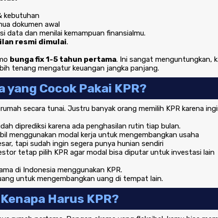
& kebutuhan
mua dokumen awal
si data dan menilai kemampuan finansialmu.
ilan resmi dimulai
.
omo
bunga fix 1-5 tahun pertama
. Ini sangat menguntungkan, k
lebih tenang mengatur keuangan jangka panjang.
a yang Cocok Pakai KPR?
 rumah secara tunai. Justru banyak orang memilih KPR karena ing
dah diprediksi karena ada penghasilan rutin tiap bulan.
bil menggunakan modal kerja untuk mengembangkan usaha
r, tapi sudah ingin segera punya hunian sendiri
r tetap pilih KPR agar modal bisa diputar untuk investasi lain
ertama di Indonesia menggunakan KPR.
 ruang untuk mengembangkan uang di tempat lain.
Kenapa Harus KPR?