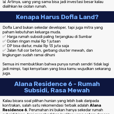
📊 Artinya, uang yang sama bisa jadi investasi besar kalau
dialihkan ke cicilan rumah.
Kenapa Harus Dofla Land?
Dofla Land bukan sekedar developer, tapi juga mitra yang
paham kebutuhan keluarga muda.
✅ Harga rumah subsidi paling terjangkau di Sumbar
✅ Cicilan ringan mulai Rp 1 jutaan
✅ DP bisa diatur, mulai Rp 13 juta saja
✅ Jalan full cor beton, gerbang cluster mewah, dan
lingkungan sudah ramai dihuni
Semua ini membuktikan bahwa punya rumah sendiri tidak lagi
jadi mimpi, tapi kenyataan yang bisa kamu wujudkan sekarang
juga.
Alana Residence 6 - Rumah
Subsidi, Rasa Mewah
Kalau bicara soal pilihan hunian yang lebih baik daripada
kontrakan, salah satu rekomendasi terbaik adalah
Alana
Residence 6
. Perumahan ini bukan hanya sekedar rumah