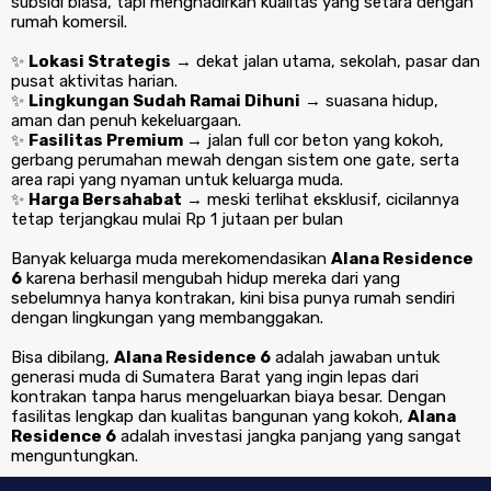
subsidi biasa, tapi menghadirkan kualitas yang setara dengan
rumah komersil.
✨
Lokasi Strategis
→ dekat jalan utama, sekolah, pasar dan
pusat aktivitas harian.
✨
Lingkungan Sudah Ramai Dihuni
→ suasana hidup,
aman dan penuh kekeluargaan.
✨
Fasilitas Premium →
jalan full cor beton yang kokoh,
gerbang perumahan mewah dengan sistem one gate, serta
area rapi yang nyaman untuk keluarga muda.
✨
Harga Bersahabat
→ meski terlihat eksklusif, cicilannya
tetap terjangkau mulai Rp 1 jutaan per bulan
Banyak keluarga muda merekomendasikan
Alana Residence
6
karena berhasil mengubah hidup mereka dari yang
sebelumnya hanya kontrakan, kini bisa punya rumah sendiri
dengan lingkungan yang membanggakan.
Bisa dibilang,
Alana Residence 6
adalah jawaban untuk
generasi muda di Sumatera Barat yang ingin lepas dari
kontrakan tanpa harus mengeluarkan biaya besar. Dengan
fasilitas lengkap dan kualitas bangunan yang kokoh,
Alana
Residence 6
adalah investasi jangka panjang yang sangat
menguntungkan.