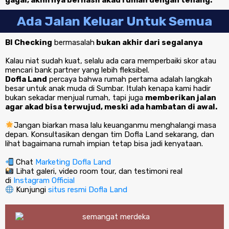
gagal, akhirnya berhasil akad rumah dengan tenang.
Ada Jalan Keluar Untuk Semua
BI Checking
bermasalah
bukan akhir dari segalanya
Kalau niat sudah kuat, selalu ada cara memperbaiki skor atau
mencari bank partner yang lebih fleksibel.
Dofla Land
percaya bahwa rumah pertama adalah langkah
besar untuk anak muda di Sumbar. Itulah kenapa kami hadir
bukan sekadar menjual rumah, tapi juga
memberikan jalan
agar akad bisa terwujud, meski ada hambatan di awal.
Jangan biarkan masa lalu keuanganmu menghalangi masa
depan. Konsultasikan dengan tim Dofla Land sekarang, dan
lihat bagaimana rumah impian tetap bisa jadi kenyataan.
Chat
Marketing Dofla Land
Lihat galeri, video room tour, dan testimoni real
di
Instagram Official
Kunjungi
situs resmi Dofla Land