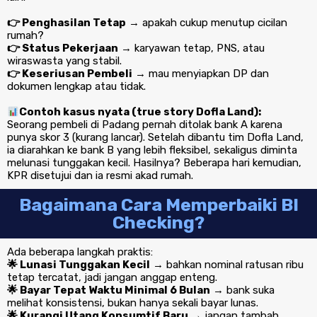
👉 Penghasilan Tetap
→ apakah cukup menutup cicilan
rumah?
👉 Status Pekerjaan
→ karyawan tetap, PNS, atau
wiraswasta yang stabil.
👉 Keseriusan Pembeli
→ mau menyiapkan DP dan
dokumen lengkap atau tidak.
Contoh kasus nyata (true story Dofla Land):
Seorang pembeli di Padang pernah ditolak bank A karena
punya skor 3 (kurang lancar). Setelah dibantu tim Dofla Land,
ia diarahkan ke bank B yang lebih fleksibel, sekaligus diminta
melunasi tunggakan kecil. Hasilnya? Beberapa hari kemudian,
KPR disetujui dan ia resmi akad rumah.
Bagaimana Cara Memperbaiki BI
Checking?
Ada beberapa langkah praktis:
🌟 Lunasi Tunggakan Kecil
→ bahkan nominal ratusan ribu
tetap tercatat, jadi jangan anggap enteng.
🌟 Bayar Tepat Waktu Minimal 6 Bulan
→ bank suka
melihat konsistensi, bukan hanya sekali bayar lunas.
🌟 Kurangi Utang Konsumtif Baru
→ jangan tambah