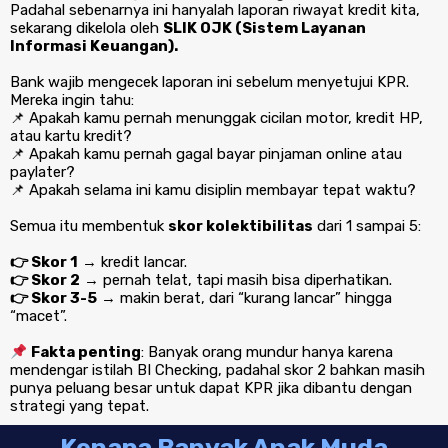
Padahal sebenarnya ini hanyalah laporan riwayat kredit kita,
sekarang dikelola oleh
SLIK OJK (Sistem Layanan
Informasi Keuangan).
Bank wajib mengecek laporan ini sebelum menyetujui KPR.
Mereka ingin tahu:
📌 Apakah kamu pernah menunggak cicilan motor, kredit HP,
atau kartu kredit?
📌 Apakah kamu pernah gagal bayar pinjaman online atau
paylater?
📌 Apakah selama ini kamu disiplin membayar tepat waktu?
Semua itu membentuk
skor kolektibilitas
dari 1 sampai 5:
👉 Skor 1
→ kredit lancar.
👉 Skor 2
→ pernah telat, tapi masih bisa diperhatikan.
👉 Skor 3-5
→ makin berat, dari “kurang lancar” hingga
“macet”.
Fakta penting
: Banyak orang mundur hanya karena
mendengar istilah BI Checking, padahal skor 2 bahkan masih
punya peluang besar untuk dapat KPR jika dibantu dengan
strategi yang tepat.
Kenapa Banyak Anak Muda