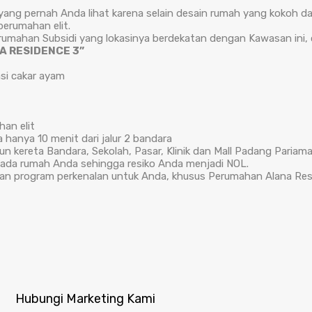
ang pernah Anda lihat karena selain desain rumah yang kokoh d
perumahan elit.
ahan Subsidi yang lokasinya berdekatan dengan Kawasan ini, ol
 RESIDENCE 3”
si cakar ayam
an elit
 hanya 10 menit dari jalur 2 bandara
iun kereta Bandara, Sekolah, Pasar, Klinik dan Mall Padang Paria
 pada rumah Anda sehingga resiko Anda menjadi NOL.
ikan program perkenalan untuk Anda, khusus Perumahan Alana Re
Hubungi Marketing Kami