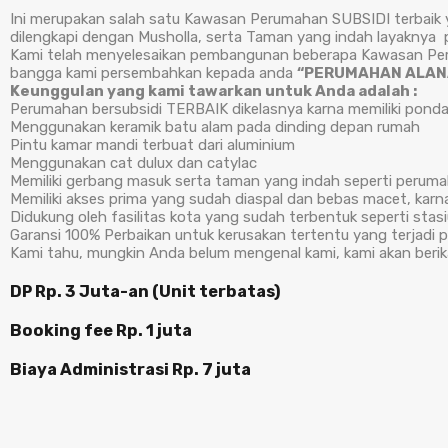
Ini merupakan salah satu Kawasan Perumahan SUBSIDI terbaik y
dilengkapi dengan Musholla, serta Taman yang indah layaknya 
Kami telah menyelesaikan pembangunan beberapa Kawasan Perum
bangga kami persembahkan kepada anda
“PERUMAHAN ALANA
Keunggulan yang kami tawarkan untuk Anda adalah :
Perumahan bersubsidi TERBAIK dikelasnya karna memiliki ponda
Menggunakan keramik batu alam pada dinding depan rumah
Pintu kamar mandi terbuat dari aluminium
Menggunakan cat dulux dan catylac
Memiliki gerbang masuk serta taman yang indah seperti perumah
Memiliki akses prima yang sudah diaspal dan bebas macet, karna
Didukung oleh fasilitas kota yang sudah terbentuk seperti stas
Garansi 100% Perbaikan untuk kerusakan tertentu yang terjadi
Kami tahu, mungkin Anda belum mengenal kami, kami akan ber
DP Rp. 3 Juta-an (Unit terbatas)
Booking fee Rp. 1 juta
Biaya Administrasi Rp. 7 juta