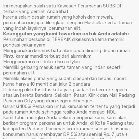
Ini merupakan salah satu Kawasan Perumahan SUBSIDI
terbaik yang pernah Anda lihat
karena selain desain rumah yang kokoh dan mewah,
perumahan ini juga dilengkapi dengan Musholla, serta Taman
yang indah layaknya perumahan elit.
Keunggulan yang kami tawarkan untuk Anda adalah :
Perumahan bersubsidi TERBAIK dikelasnya karna memiliki
pondasi cakar ayam
Menggunakan keramik batu alam pada dinding depan rumah
Pintu kamar mandi terbuat dari aluminium
Menggunakan cat dulux dan catylac
Memiliki gerbang masuk serta taman yang indah seperti
perumahan elit
Memiliki akses prima yang sudah diaspal dan bebas macet,
karna hanya 10 menit dari jalur 2 bandara
Didukung oleh fasilitas kota yang sudah terbentuk seperti
stasiun kereta Bandara, Sekolah, Pasar, Klinik dan Mall Padang
Pariaman City yang akan segera dibangun
Garansi 100% Perbaikan untuk kerusakan tertentu yang terjadi
pada rumah Anda sehingga resiko Anda menjadi NOL.
Kami tahu, mungkin Anda belum mengenal kami, kami akan
berikan program perkenalan untuk Anda, di Kota Padang atau
kabupaten Padang-Pariaman untuk rumah subsidi biasanya
konsumen harus membayar DP 5% atau senilai Rp. 7 juta +