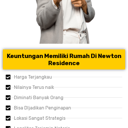
Keuntungan Memiliki Rumah Di Newton
Residence
Harga Terjangkau
Nilainya Terus naik
Diminati Banyak Orang
Bisa DIjadikan Penginapan
Lokasi Sangat Strategis