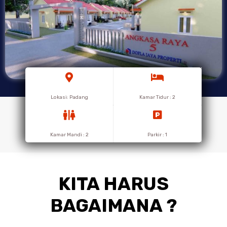
Lokasi:
Padang
Kamar Tidur :
2
Kamar Mandi :
2
Parkir :
1
KITA HARUS
BAGAIMANA ?