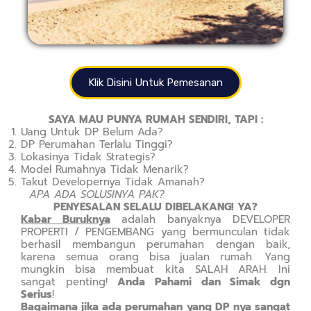
Klik Disini Untuk Pemesanan
SAYA MAU PUNYA RUMAH SENDIRI, TAPI :
Uang Untuk DP Belum Ada?
DP Perumahan Terlalu Tinggi?
Lokasinya Tidak Strategis?
Model Rumahnya Tidak Menarik?
Takut Developernya Tidak Amanah?
APA ADA SOLUSINYA PAK?
PENYESALAN SELALU DIBELAKANG! YA?
Kabar Buruknya
adalah banyaknya DEVELOPER
PROPERTI / PENGEMBANG yang bermunculan tidak
berhasil membangun perumahan dengan baik,
karena semua orang bisa jualan rumah. Yang
mungkin bisa membuat kita SALAH ARAH. Ini
sangat penting!
Anda Pahami dan Simak dgn
Serius
!
Bagaimana jika ada perumahan yang DP nya sangat